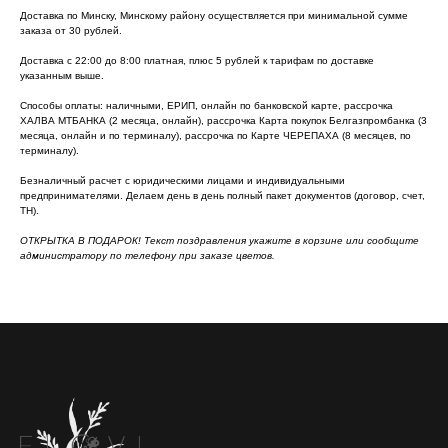
Доставка по Минску, Минскому району осуществляется при минимальной сумме
заказа от 30 рублей.
Доставка с 22:00 до 8:00 платная, плюс 5 рублей к тарифам по доставке
указанным выше.
Способы оплаты: наличными, ЕРИП, онлайн по банковской карте, рассрочка
ХАЛВА МТБАНКА (2 месяца, онлайн), рассрочка Карта покупок Белгазпромбанка (3
месяца, онлайн и по терминалу), рассрочка по Карте ЧЕРЕПАХА (8 месяцев, по
терминалу).
Безналичный расчет с юридическими лицами и индивидуальными
предпринимателями. Делаем день в день полный пакет документов (договор, счет,
ТН).
ОТКРЫТКА В ПОДАРОК! Текст поздравления укажите в корзине или сообщите
администратору по телефону при заказе цветов.