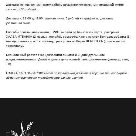
Доставка по Минску, Минскому району осуществляется при минимальной сумме
заказа от 30 рублей.
Доставка с 22:00 до 8:00 платная, плюс 5 рублей к тарифам по доставке
указанным выше.
Способы оплаты: наличными, ЕРИП, онлайн по банковской карте, рассрочка
ХАЛВА МТБАНКА (2 месяца, онлайн), рассрочка Карта покупок Белгазпромбанка (3
месяца, онлайн и по терминалу), рассрочка по Карте ЧЕРЕПАХА (8 месяцев, по
терминалу).
Безналичный расчет с юридическими лицами и индивидуальными
предпринимателями. Делаем день в день полный пакет документов (договор, счет,
ТН).
ОТКРЫТКА В ПОДАРОК! Текст поздравления укажите в корзине или сообщите
администратору по телефону при заказе цветов.