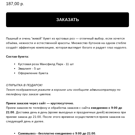
187,00
р.
ЗАКАЗАТЬ
Пышный и очень “живой” букет из кустовых роз — отличный выбор, если хочется
объёма, нежности и естественной красоты. Множество бутонов на одном стебле
создаёт эффектную композицию, которая выглядит богато и радует глаз надолго.
Состав букета:
Кустовая роза Мансфилд Парк - 11 шт
Эвкалипт - 5 шт
Оформление букета
ОТКРЫТКА В ПОДАРОК!
Текст поздравления укажите в корзине или сообщите администратору по
телефону при заказе цветов.
Прием заказов через сайт — круглосуточно.
Прием заказов по телефону и обработка заказов с сайта
ежедневно с 9:00 до
21:00
. Доставка день в день (кроме выходных и праздничных дней) возможна при
приеме заказа до 21:00. После этого времени осуществляется прием заказов на
следующий день и далее.
Самовывоз - бесплатно ежедневно с 9:00 до 21:00
.