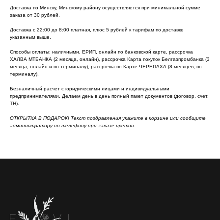
Доставка по Минску, Минскому району осуществляется при минимальной сумме
заказа от 30 рублей.
Доставка с 22:00 до 8:00 платная, плюс 5 рублей к тарифам по доставке
указанным выше.
Способы оплаты: наличными, ЕРИП, онлайн по банковской карте, рассрочка
ХАЛВА МТБАНКА (2 месяца, онлайн), рассрочка Карта покупок Белгазпромбанка (3
месяца, онлайн и по терминалу), рассрочка по Карте ЧЕРЕПАХА (8 месяцев, по
терминалу).
Безналичный расчет с юридическими лицами и индивидуальными
предпринимателями. Делаем день в день полный пакет документов (договор, счет,
ТН).
ОТКРЫТКА В ПОДАРОК! Текст поздравления укажите в корзине или сообщите
администратору по телефону при заказе цветов.