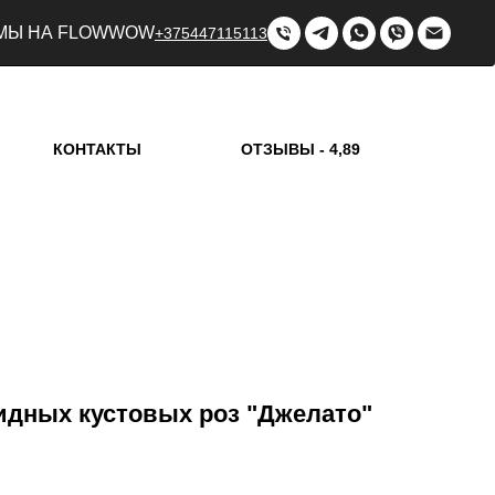
МЫ НА FLOWWOW
+375447115113
КОНТАКТЫ
ОТЗЫВЫ - 4,89
видных кустовых роз "Джелато"