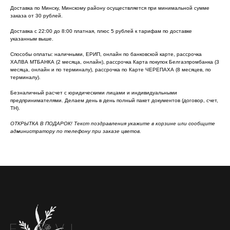
Доставка по Минску, Минскому району осуществляется при минимальной сумме
заказа от 30 рублей.
Доставка с 22:00 до 8:00 платная, плюс 5 рублей к тарифам по доставке
указанным выше.
Способы оплаты: наличными, ЕРИП, онлайн по банковской карте, рассрочка
ХАЛВА МТБАНКА (2 месяца, онлайн), рассрочка Карта покупок Белгазпромбанка (3
месяца, онлайн и по терминалу), рассрочка по Карте ЧЕРЕПАХА (8 месяцев, по
терминалу).
Безналичный расчет с юридическими лицами и индивидуальными
предпринимателями. Делаем день в день полный пакет документов (договор, счет,
ТН).
ОТКРЫТКА В ПОДАРОК! Текст поздравления укажите в корзине или сообщите
администратору по телефону при заказе цветов.