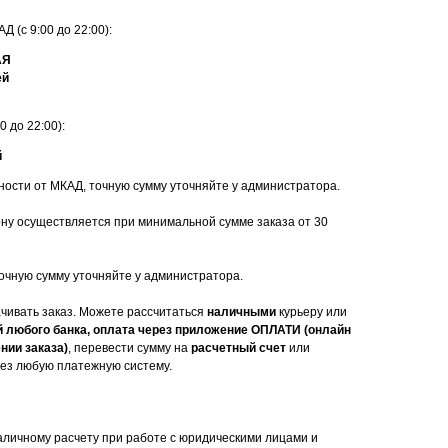
Д (с 9:00 до 22:00):
АЯ
ей
 до 22:00):
й
ности от МКАД, точную сумму уточняйте у администратора.
ону осуществляется при минимальной сумме заказа от 30
 точную сумму уточняйте у администратора.
ачивать заказ. Можете рассчитаться
наличными
курьеру или
й любого банка, оплата через приложение ОПЛАТИ (онлайн
нии заказа)
, перевести сумму на
расчетный счет
или
ез любую платежную систему.
аличному расчету при работе с юридическими лицами и